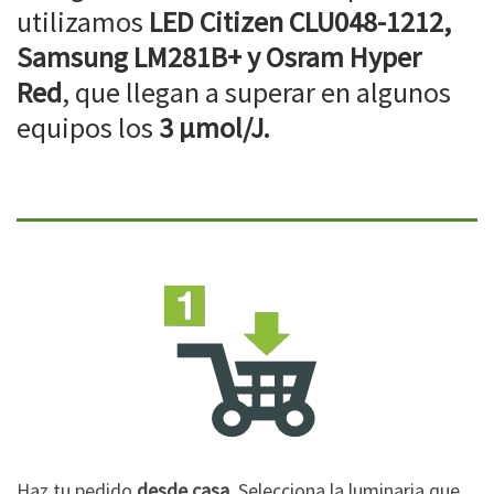
utilizamos
LED Citizen CLU048-1212,
Samsung LM281B+ y Osram Hyper
Red
, que llegan a superar en algunos
equipos los
3 µmol/J.
Haz tu pedido
desde casa
. Selecciona la luminaria que