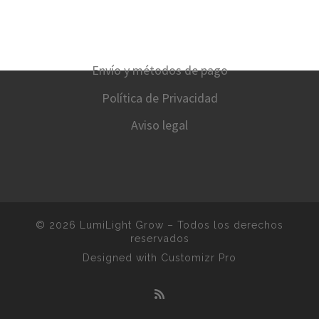
Envío y métodos de pago
Política de Privacidad
Aviso legal
© 2026
LumiLight Grow
–
Todos los derechos
reservados
Designed with
Customizr Pro