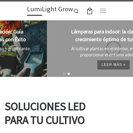
LumiLight Grow
Skip to content
Search
Menu
Lámparas para indoor: la clave para un
crecimiento óptimo de tus plantas
Al cultivar plantas en el interior, es importante
proporcionar el entorno adecuado ...
LEER MÁS »
SOLUCIONES LED
PARA TU CULTIVO