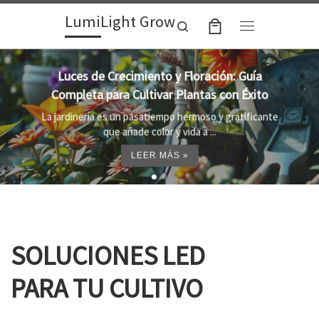
LumiLight Grow
Skip to content
Search
Menu
Lámparas para indoor: la clave para un
crecimiento óptimo de tus plantas
Al cultivar plantas en el interior, es importante
proporcionar el entorno adecuado ...
LEER MÁS »
SOLUCIONES LED
PARA TU CULTIVO