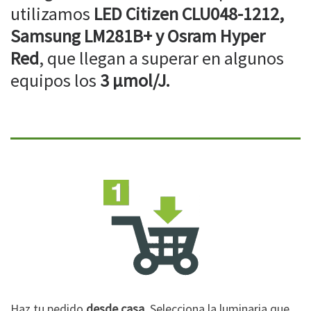
utilizamos
LED Citizen CLU048-1212,
Samsung LM281B+ y Osram Hyper
Red
, que llegan a superar en algunos
equipos los
3 µmol/J.
Haz tu pedido
desde casa
. Selecciona la luminaria que