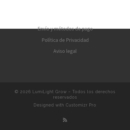
Envío y métodos de pago
Política de Privacidad
Aviso legal
© 2026
LumiLight Grow
–
Todos los derechos
reservados
Designed with
Customizr Pro