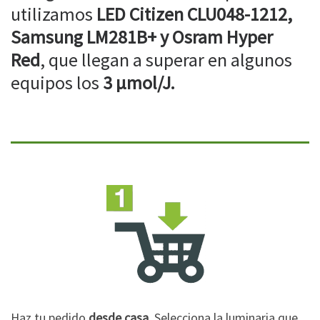
utilizamos
LED Citizen CLU048-1212,
Samsung LM281B+ y Osram Hyper
Red
, que llegan a superar en algunos
equipos los
3 µmol/J.
Haz tu pedido
desde casa
. Selecciona la luminaria que