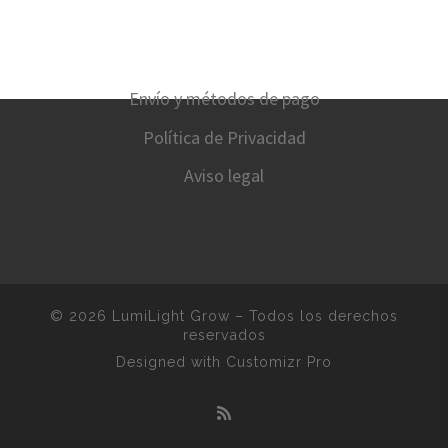
Envío y métodos de pago
Política de Privacidad
Aviso legal
© 2026
LumiLight Grow
–
Todos los derechos
reservados
Designed with
Customizr Pro