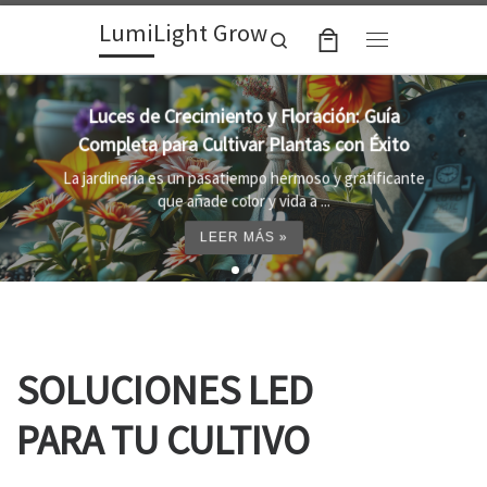
LumiLight Grow
Skip to content
Search
Menu
Lámparas para indoor: la clave para un
crecimiento óptimo de tus plantas
Al cultivar plantas en el interior, es importante
proporcionar el entorno adecuado ...
LEER MÁS »
SOLUCIONES LED
PARA TU CULTIVO