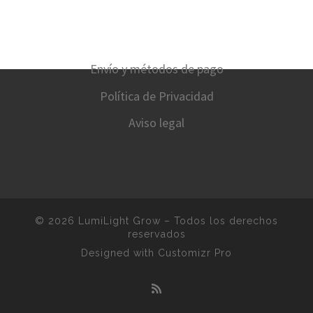
Envío y métodos de pago
Política de Privacidad
Aviso legal
© 2026
LumiLight Grow
–
Todos los derechos
reservados
Designed with
Customizr Pro