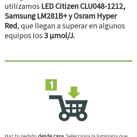
utilizamos
LED Citizen CLU048-1212,
Samsung LM281B+ y Osram Hyper
Red
, que llegan a superar en algunos
equipos los
3 µmol/J.
Haz tu pedido
desde casa
. Selecciona la luminaria que