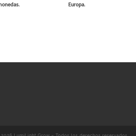
monedas.
Europa.
 2026
LumiLight Grow
–
Todos los derechos reservados