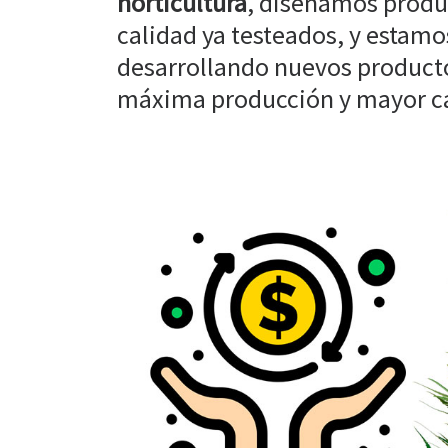
horticultura
, diseñamos produ
calidad ya testeados, y estam
desarrollando nuevos producto
máxima producción y mayor cal