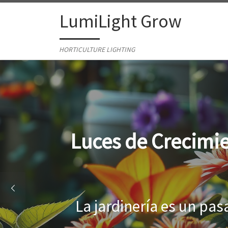
Skip to content
LumiLight Grow
HORTICULTURE LIGHTING
ón: Guía Completa para Cu
con Éxito
 gratificante que añade color y vid