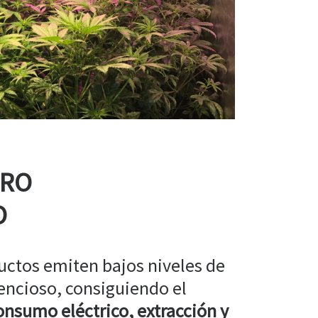
RRO
O
uctos emiten bajos niveles de
encioso, consiguiendo el
nsumo eléctrico, extracción y