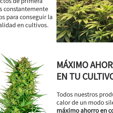
ctos de primera
os constantemente
s para conseguir la
idad en cultivos.
MÁXIMO AHO
EN TU CULTIV
Todos nuestros prod
calor de un modo sil
máximo ahorro en co