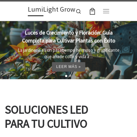
LumiLight Grow
Skip to content
Search
Menu
Lámparas para indoor: la clave para un
crecimiento óptimo de tus plantas
Al cultivar plantas en el interior, es importante
proporcionar el entorno adecuado ...
LEER MÁS »
SOLUCIONES LED
PARA TU CULTIVO