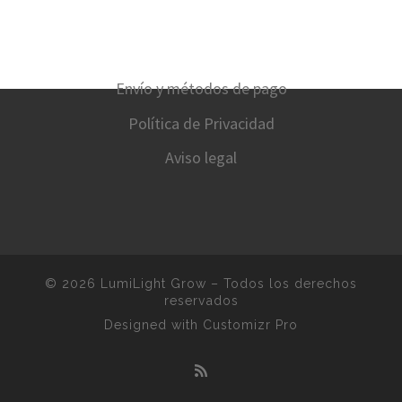
Envío y métodos de pago
Política de Privacidad
Aviso legal
© 2026
LumiLight Grow
–
Todos los derechos
reservados
Designed with
Customizr Pro