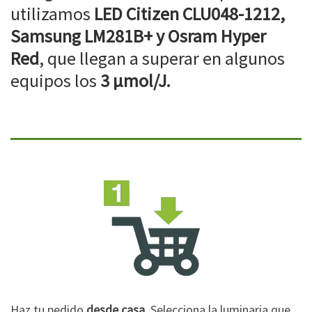
utilizamos
LED Citizen CLU048-1212,
Samsung LM281B+ y Osram Hyper
Red
, que llegan a superar en algunos
equipos los
3 µmol/J.
Haz tu pedido
desde casa
. Selecciona la luminaria que