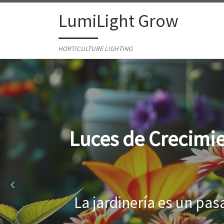
Skip to content
LumiLight Grow
HORTICULTURE LIGHTING
Lámparas para ind
Al cultivar plantas en 