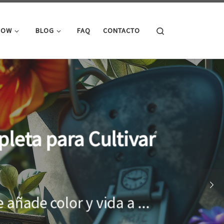
Search
ROW
BLOG
FAQ
CONTACTO
cimiento óptimo de
onar el entorno adecuado