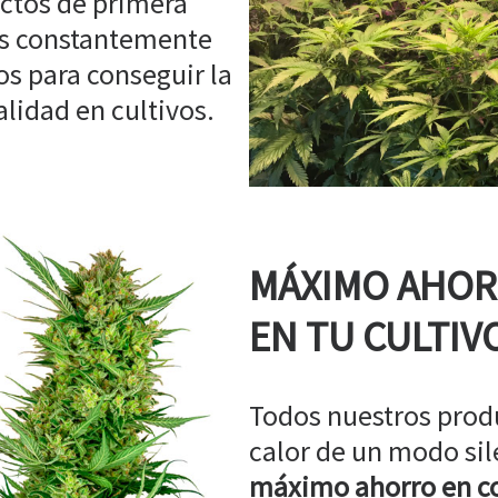
ctos de primera
os constantemente
s para conseguir la
idad en cultivos.
MÁXIMO AHO
EN TU CULTIV
Todos nuestros prod
calor de un modo sil
máximo ahorro en co