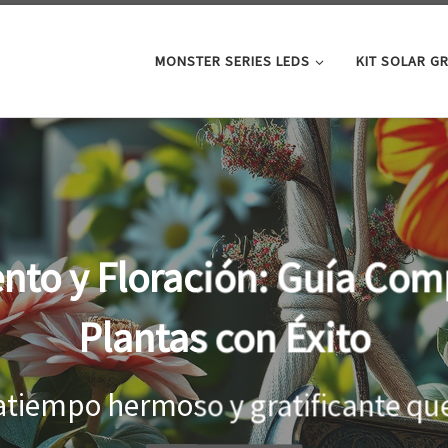
MONSTER SERIES LEDS
KIT SOLAR G
oor: la clave para un cre
tus plantas
el interior, es importante proporci
...