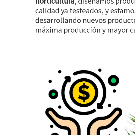
horticultura
, diseñamos produ
calidad ya testeados, y estam
desarrollando nuevos producto
máxima producción y mayor cal