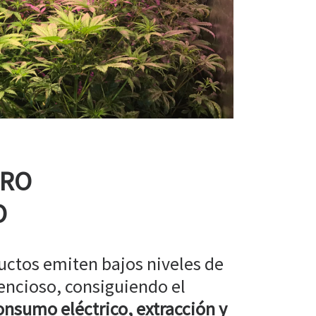
RRO
O
uctos emiten bajos niveles de
encioso, consiguiendo el
nsumo eléctrico, extracción y