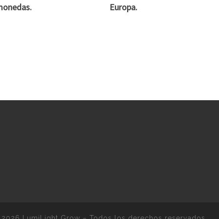
monedas.
Europa.
 2026
LumiLight Grow
–
Todos los derechos reservados