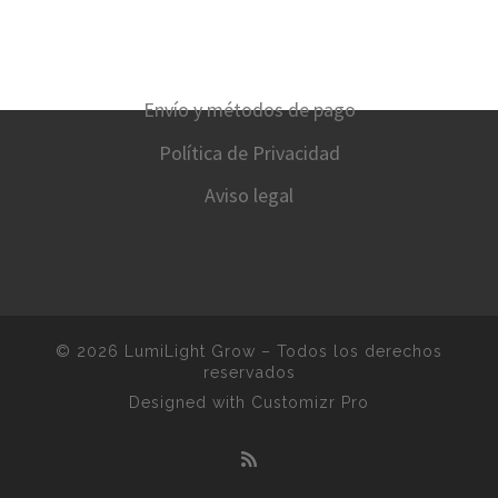
Envío y métodos de pago
Política de Privacidad
Aviso legal
© 2026
LumiLight Grow
–
Todos los derechos
reservados
Designed with
Customizr Pro