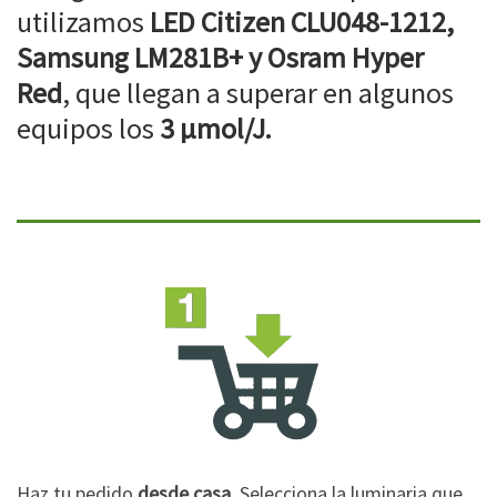
utilizamos
LED Citizen CLU048-1212,
Samsung LM281B+ y Osram Hyper
Red
, que llegan a superar en algunos
equipos los
3 µmol/J.
Haz tu pedido
desde casa
. Selecciona la luminaria que