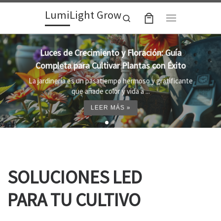
LumiLight Grow
Skip to content
Search
Menu
Guía
Lámparas para indoor: la clave par
Éxito
crecimiento óptimo de tus plant
ificante
Al cultivar plantas en el interior, es impor
proporcionar el entorno adecuado ...
LEER MÁS »
SOLUCIONES LED
PARA TU CULTIVO