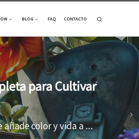
Search
ROW
BLOG
FAQ
CONTACTO
cimiento óptimo de
onar el entorno adecuado