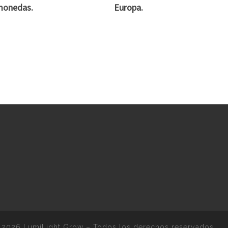
monedas.
Europa.
 2026
LumiLight Grow
–
Todos los derechos reservados