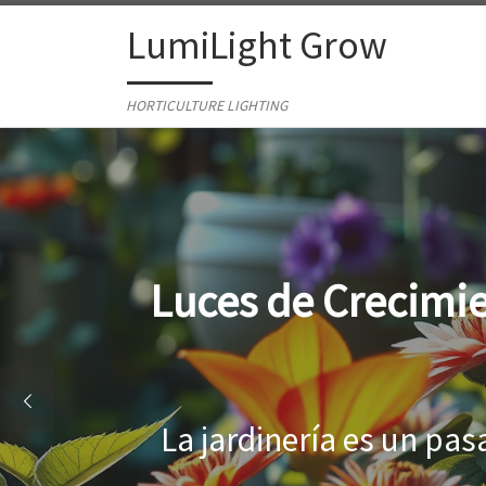
Skip to content
LumiLight Grow
HORTICULTURE LIGHTING
Lámparas para ind
Al cultivar plantas en 