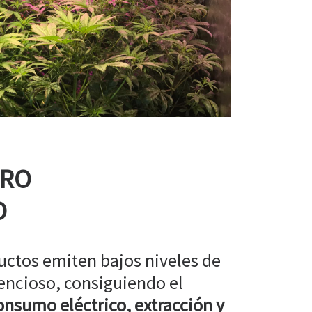
RRO
O
uctos emiten bajos niveles de
encioso, consiguiendo el
nsumo eléctrico, extracción y