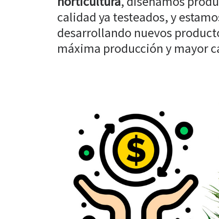
horticultura
, diseñamos produ
calidad ya testeados, y estam
desarrollando nuevos producto
máxima producción y mayor cal