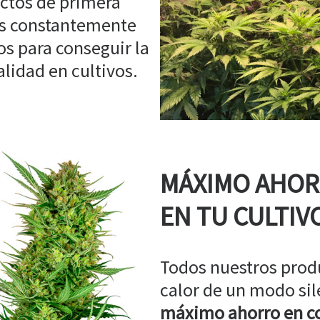
ctos de primera
os constantemente
s para conseguir la
idad en cultivos.
MÁXIMO AHO
EN TU CULTIV
Todos nuestros prod
calor de un modo sil
máximo ahorro en co