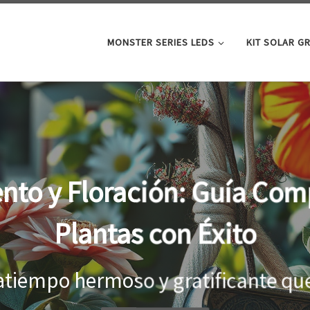
MONSTER SERIES LEDS
KIT SOLAR G
oor: la clave para un cre
tus plantas
el interior, es importante proporci
...