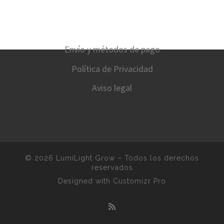
Envío y métodos de pago
Política de Privacidad
Aviso legal
© 2026
LumiLight Grow
–
Todos los derechos
reservados
Designed with
Customizr Pro