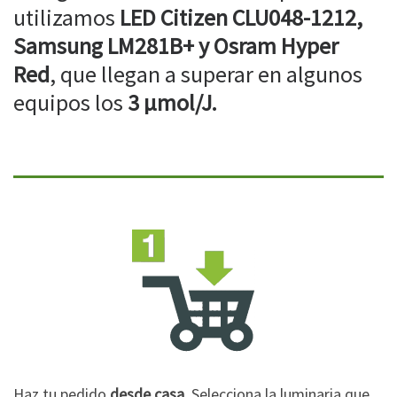
utilizamos
LED Citizen CLU048-1212,
Samsung LM281B+ y Osram Hyper
Red
, que llegan a superar en algunos
equipos los
3 µmol/J.
Haz tu pedido
desde casa
. Selecciona la luminaria que