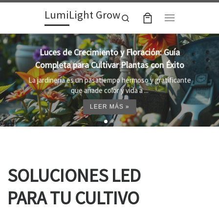
LumiLight Grow
Skip to content
Search
Menu
Lámparas para indoor: la clave para un
crecimiento óptimo de tus plantas
e
Al cultivar plantas en el interior, es importante
proporcionar el entorno adecuado ...
LEER MÁS »
SOLUCIONES LED
PARA TU CULTIVO