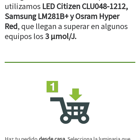
utilizamos
LED Citizen CLU048-1212,
Samsung LM281B+ y Osram Hyper
Red
, que llegan a superar en algunos
equipos los
3 µmol/J.
Haz tu pedido
desde casa
. Selecciona la luminaria que