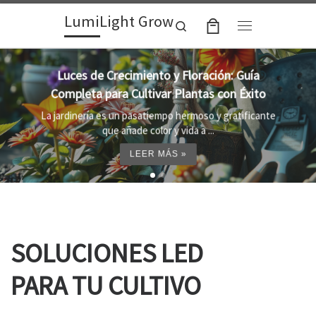
LumiLight Grow
Skip to content
Search
Menu
Lámparas para indoor: la clave para un
crecimiento óptimo de tus plantas
Al cultivar plantas en el interior, es importante
proporcionar el entorno adecuado ...
LEER MÁS »
SOLUCIONES LED
PARA TU CULTIVO