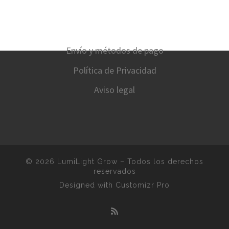
Envío y métodos de pago
Política de Privacidad
Aviso legal
© 2026
LumiLight Grow
–
Todos los derechos
reservados
Designed with
Customizr Pro