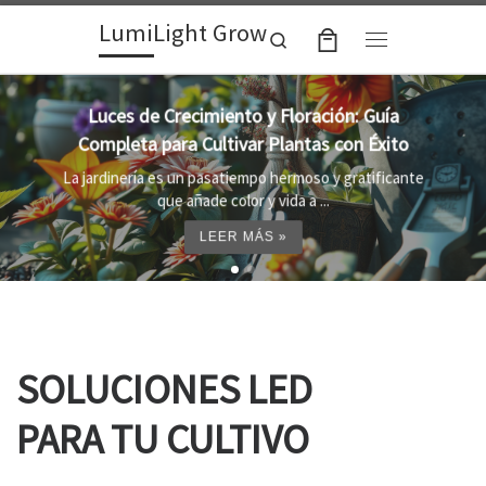
LumiLight Grow
Skip to content
Search
Menu
Lámparas para indoor: la clave para un
crecimiento óptimo de tus plantas
Al cultivar plantas en el interior, es importante
proporcionar el entorno adecuado ...
LEER MÁS »
SOLUCIONES LED
PARA TU CULTIVO