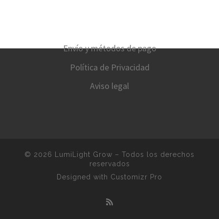
Envío y métodos de pago
Política de Privacidad
Aviso legal
© 2026
LumiLight Grow
–
Todos los derechos
reservados
Designed with
Customizr Pro