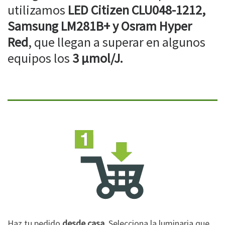
utilizamos
LED Citizen CLU048-1212,
Samsung LM281B+ y Osram Hyper
Red
, que llegan a superar en algunos
equipos los
3 µmol/J.
Haz tu pedido
desde casa
. Selecciona la luminaria que