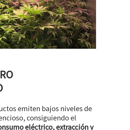
RRO
O
uctos emiten bajos niveles de
encioso, consiguiendo el
nsumo eléctrico, extracción y