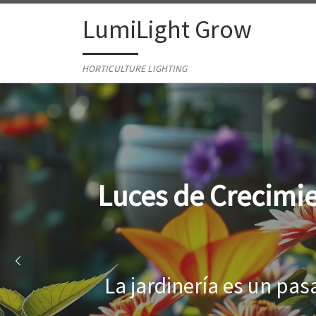
Skip to content
LumiLight Grow
HORTICULTURE LIGHTING
Lámparas para ind
Al cultivar plantas en 