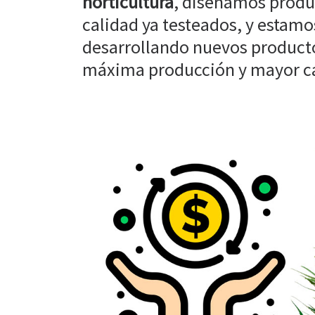
horticultura
, diseñamos produ
calidad ya testeados, y estam
desarrollando nuevos producto
máxima producción y mayor cal