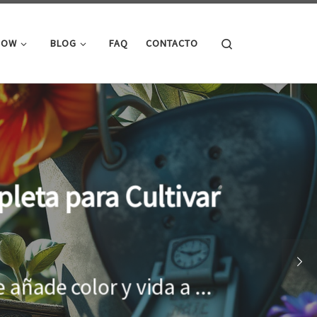
Search
ROW
BLOG
FAQ
CONTACTO
cimiento óptimo de
onar el entorno adecuado