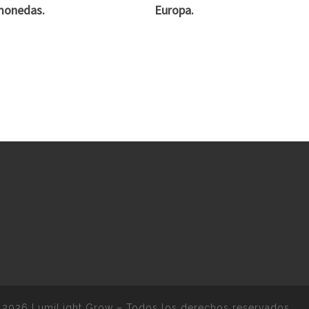
monedas.
Europa.
 2026
LumiLight Grow
–
Todos los derechos reservados