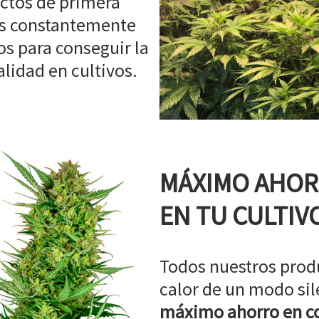
ctos de primera
os constantemente
s para conseguir la
idad en cultivos.
MÁXIMO AHO
EN TU CULTIV
Todos nuestros prod
calor de un modo sil
máximo ahorro en co