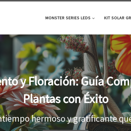
MONSTER SERIES LEDS
KIT SOLAR G
oor: la clave para un cre
tus plantas
el interior, es importante proporci
...