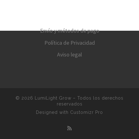
Envío y métodos de pago
Política de Privacidad
Aviso legal
© 2026
LumiLight Grow
–
Todos los derechos
reservados
Designed with
Customizr Pro