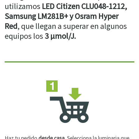
utilizamos
LED Citizen CLU048-1212,
Samsung LM281B+ y Osram Hyper
Red
, que llegan a superar en algunos
equipos los
3 µmol/J.
Haz tu pedido
desde casa
. Selecciona la luminaria que