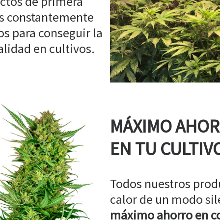
ctos de primera
os constantemente
s para conseguir la
idad en cultivos.
MÁXIMO AHO
EN TU CULTIV
Todos nuestros prod
calor de un modo sil
máximo ahorro en co