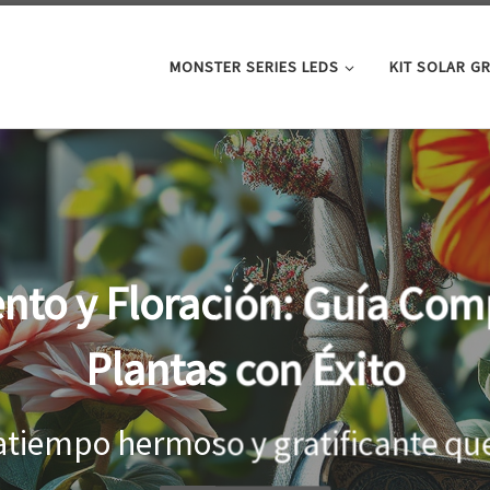
MONSTER SERIES LEDS
KIT SOLAR G
oor: la clave para un cre
tus plantas
el interior, es importante proporci
...