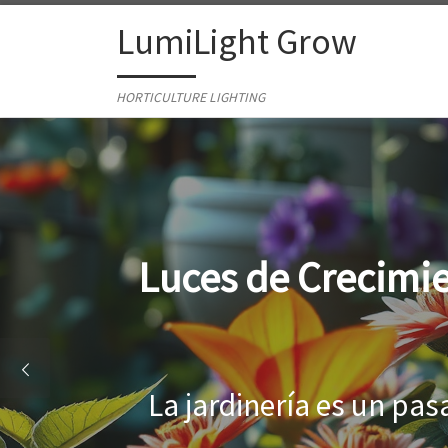
Skip to content
LumiLight Grow
HORTICULTURE LIGHTING
Lámparas para ind
Al cultivar plantas en 