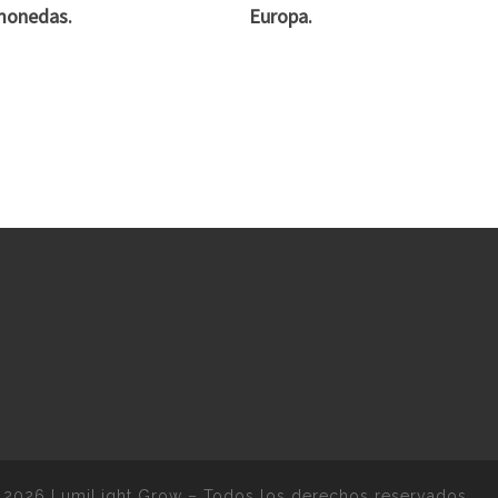
monedas.
Europa.
 2026
LumiLight Grow
–
Todos los derechos reservados