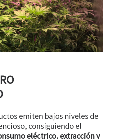
RRO
O
uctos emiten bajos niveles de
encioso, consiguiendo el
nsumo eléctrico, extracción y