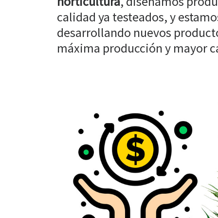
horticultura
, diseñamos produ
calidad ya testeados, y estam
desarrollando nuevos producto
máxima producción y mayor cal