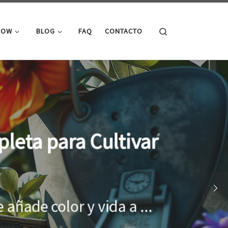
Search
ROW
BLOG
FAQ
CONTACTO
cimiento óptimo de
onar el entorno adecuado