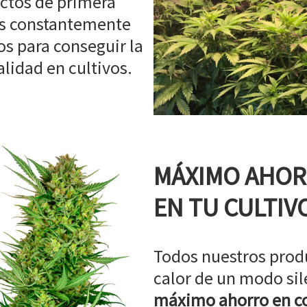
ctos de primera
os constantemente
s para conseguir la
idad en cultivos.
MÁXIMO AHO
EN TU CULTIV
Todos nuestros prod
calor de un modo sil
máximo ahorro en co