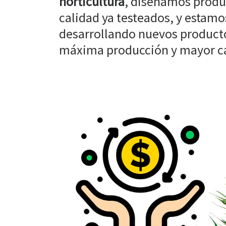
horticultura
, diseñamos produ
calidad ya testeados, y estam
desarrollando nuevos producto
máxima producción y mayor cal