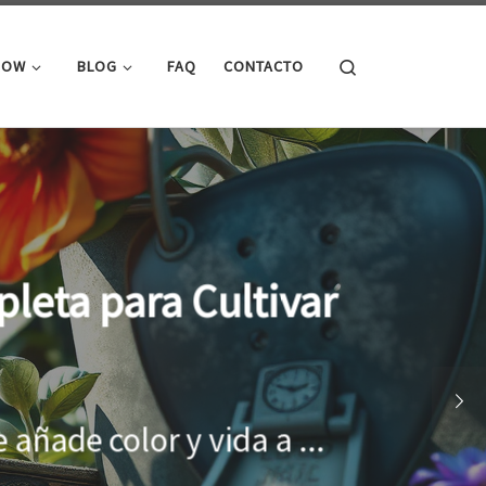
Search
ROW
BLOG
FAQ
CONTACTO
cimiento óptimo de
onar el entorno adecuado