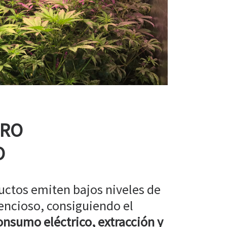
RRO
O
uctos emiten bajos niveles de
encioso, consiguiendo el
nsumo eléctrico, extracción y