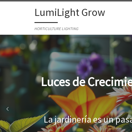
Skip to content
LumiLight Grow
HORTICULTURE LIGHTING
Lámparas para ind
Al cultivar plantas en 