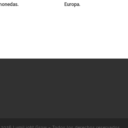
monedas.
Europa.
 2026
LumiLight Grow
–
Todos los derechos reservados