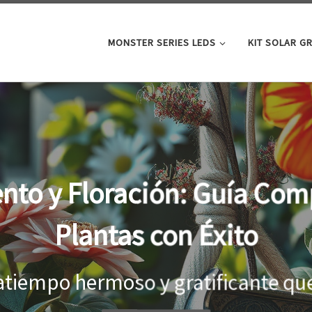
MONSTER SERIES LEDS
KIT SOLAR G
oor: la clave para un cre
tus plantas
el interior, es importante proporci
...