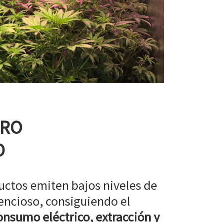
RRO
O
uctos emiten bajos niveles de
encioso, consiguiendo el
nsumo eléctrico, extracción y