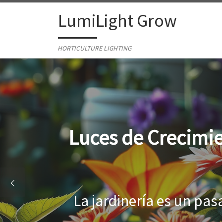
Skip to content
LumiLight Grow
HORTICULTURE LIGHTING
Lámparas para ind
Al cultivar plantas en 