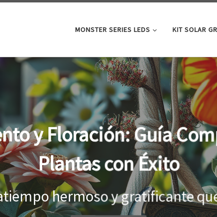
MONSTER SERIES LEDS
KIT SOLAR G
oor: la clave para un cre
tus plantas
el interior, es importante proporci
...