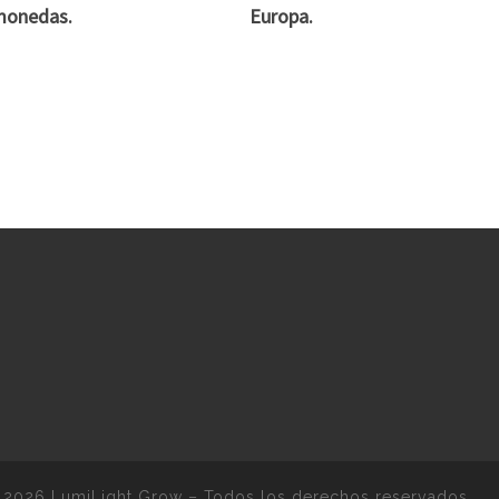
monedas.
Europa.
 2026
LumiLight Grow
–
Todos los derechos reservados