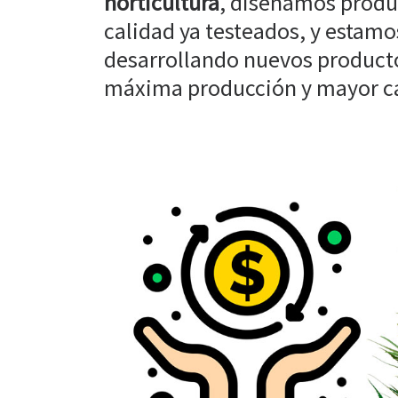
horticultura
, diseñamos produ
calidad ya testeados, y estam
desarrollando nuevos producto
máxima producción y mayor cal