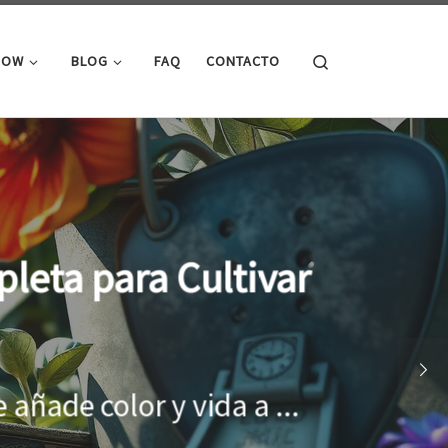
Search
ROW
BLOG
FAQ
CONTACTO
cimiento óptimo de
onar el entorno adecuado