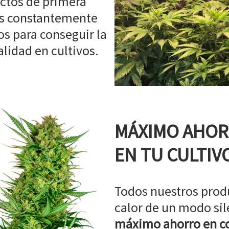
ctos de primera
os constantemente
s para conseguir la
idad en cultivos.
MÁXIMO AHO
EN TU CULTIV
Todos nuestros prod
calor de un modo sil
máximo ahorro en co