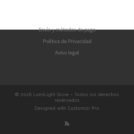
Envío y métodos de pago
Política de Privacidad
Aviso legal
© 2026
LumiLight Grow
–
Todos los derechos
reservados
Designed with
Customizr Pro