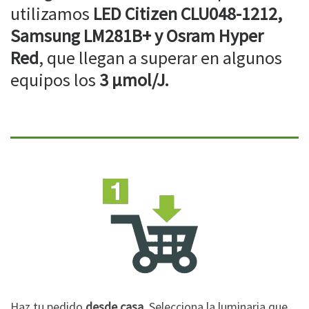
utilizamos
LED Citizen CLU048-1212,
Samsung LM281B+ y Osram Hyper
Red
, que llegan a superar en algunos
equipos los
3 µmol/J.
Haz tu pedido
desde casa
. Selecciona la luminaria que