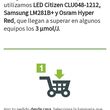
utilizamos
LED Citizen CLU048-1212,
Samsung LM281B+ y Osram Hyper
Red
, que llegan a superar en algunos
equipos los
3 µmol/J.
Haz tu pedido
desde casa
. Selecciona la luminaria que