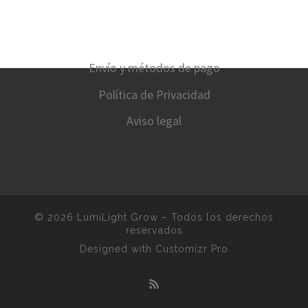
Envío y métodos de pago
Política de Privacidad
Aviso legal
© 2026
LumiLight Grow
–
Todos los derechos
reservados
Designed with
Customizr Pro