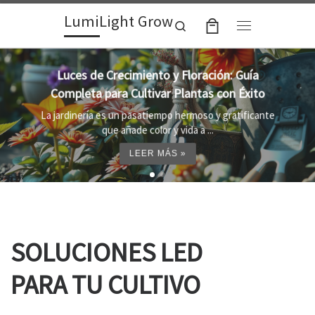
LumiLight Grow
Skip to content
Search
Menu
Lámparas para indoor: la clave para un
crecimiento óptimo de tus plantas
Al cultivar plantas en el interior, es importante
proporcionar el entorno adecuado ...
LEER MÁS »
SOLUCIONES LED
PARA TU CULTIVO