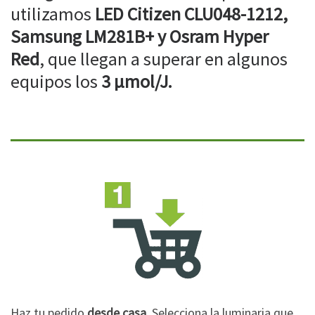
utilizamos
LED Citizen CLU048-1212,
Samsung LM281B+ y Osram Hyper
Red
, que llegan a superar en algunos
equipos los
3 µmol/J.
Haz tu pedido
desde casa
. Selecciona la luminaria que