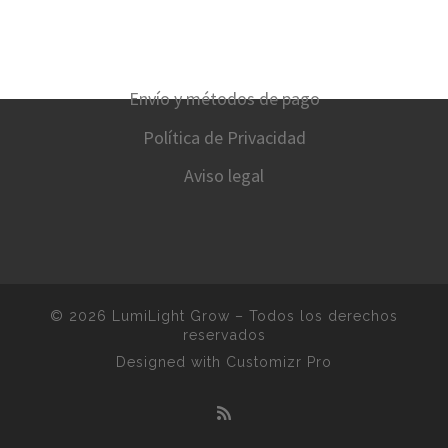
Envío y métodos de pago
Política de Privacidad
Aviso legal
© 2026
LumiLight Grow
–
Todos los derechos
reservados
Designed with
Customizr Pro