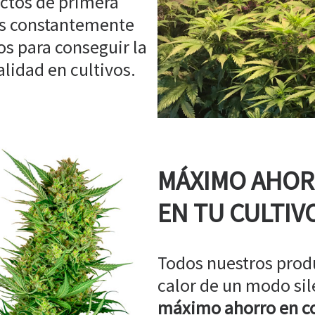
ctos de primera
os constantemente
s para conseguir la
idad en cultivos.
MÁXIMO AHO
EN TU CULTIV
Todos nuestros prod
calor de un modo sil
máximo ahorro en co