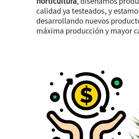
horticultura
, diseñamos produ
calidad ya testeados, y estam
desarrollando nuevos producto
máxima producción y mayor cal