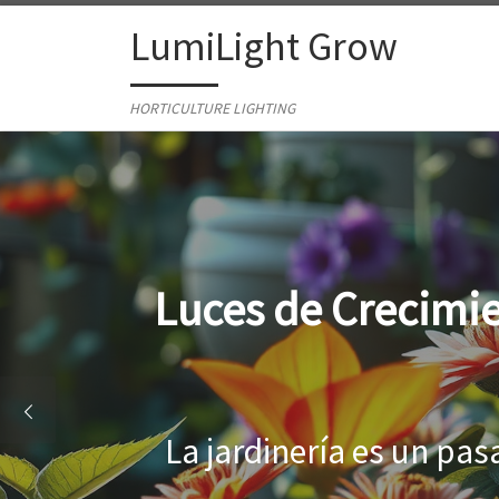
Skip to content
LumiLight Grow
HORTICULTURE LIGHTING
Lámparas para ind
Al cultivar plantas en 