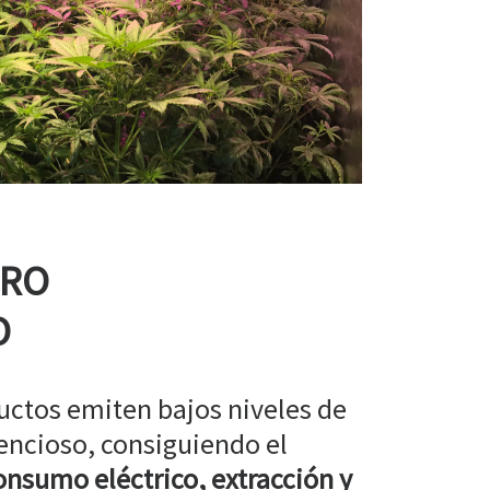
RRO
O
uctos emiten bajos niveles de
encioso, consiguiendo el
nsumo eléctrico, extracción y