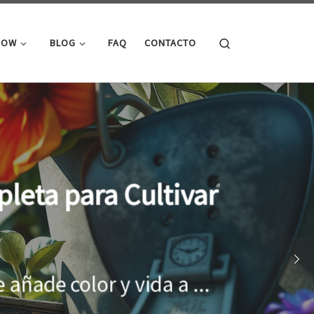
Search
ROW
BLOG
FAQ
CONTACTO
cimiento óptimo de
onar el entorno adecuado