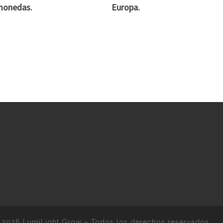
monedas.
Europa.
 2026
LumiLight Grow
–
Todos los derechos reservados