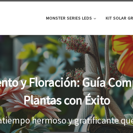
MONSTER SERIES LEDS
KIT SOLAR G
oor: la clave para un cre
tus plantas
el interior, es importante proporci
...