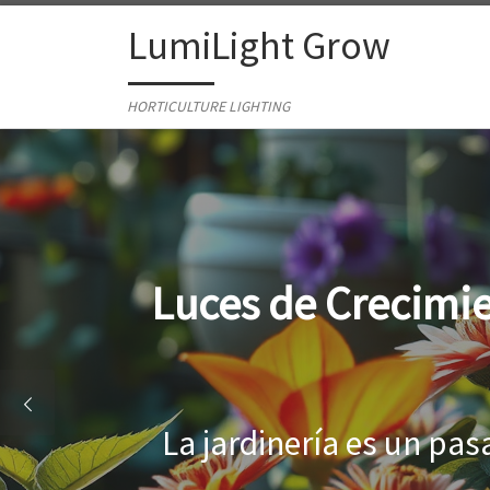
Skip to content
LumiLight Grow
HORTICULTURE LIGHTING
Lámparas para ind
Al cultivar plantas en 