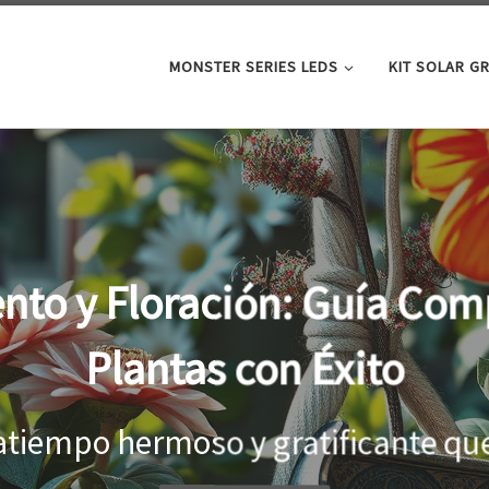
MONSTER SERIES LEDS
KIT SOLAR G
oor: la clave para un cre
tus plantas
el interior, es importante proporci
...