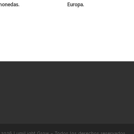
monedas.
Europa.
 2026
LumiLight Grow
–
Todos los derechos reservados