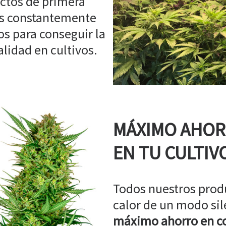
ctos de primera
os constantemente
s para conseguir la
idad en cultivos.
MÁXIMO AHO
EN TU CULTIV
Todos nuestros prod
calor de un modo sil
máximo ahorro en co