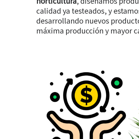
horticultura
, diseñamos produ
calidad ya testeados, y estam
desarrollando nuevos producto
máxima producción y mayor cal