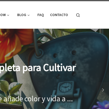
Search
ROW
BLOG
FAQ
CONTACTO
cimiento óptimo de
onar el entorno adecuado