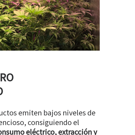
RRO
O
uctos emiten bajos niveles de
encioso, consiguiendo el
nsumo eléctrico, extracción y