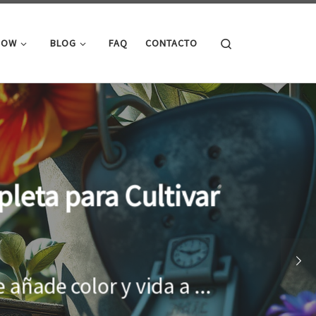
Search
ROW
BLOG
FAQ
CONTACTO
cimiento óptimo de
onar el entorno adecuado