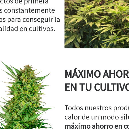
ctos de primera
os constantemente
s para conseguir la
idad en cultivos.
MÁXIMO AHO
EN TU CULTIV
Todos nuestros prod
calor de un modo sil
máximo ahorro en co