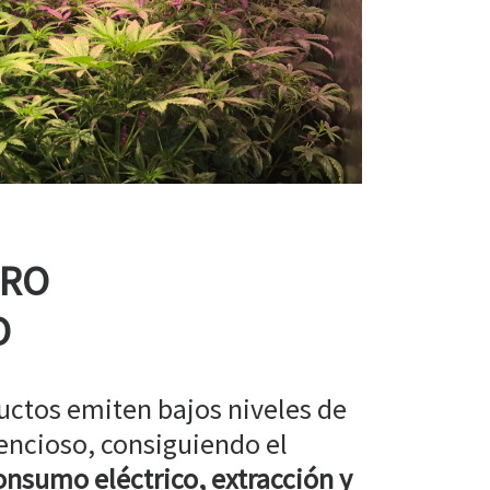
RRO
O
uctos emiten bajos niveles de
encioso, consiguiendo el
nsumo eléctrico, extracción y