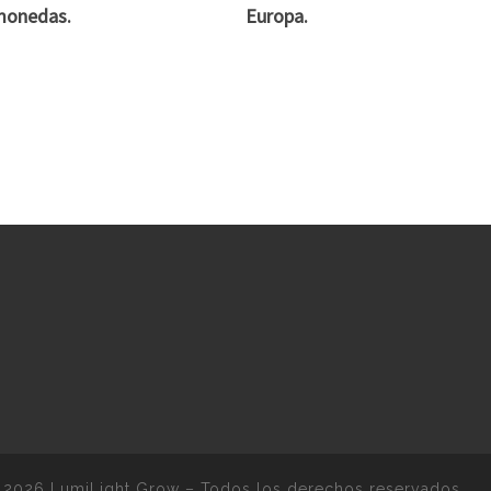
monedas.
Europa.
 2026
LumiLight Grow
–
Todos los derechos reservados