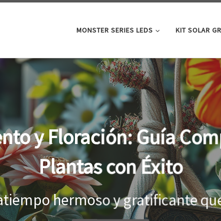
MONSTER SERIES LEDS
KIT SOLAR G
oor: la clave para un cre
tus plantas
el interior, es importante proporci
...