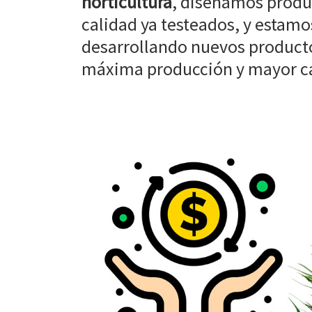
horticultura
, diseñamos produ
calidad ya testeados, y estam
desarrollando nuevos producto
máxima producción y mayor cal