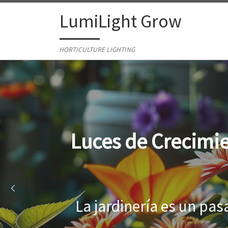
Skip to content
LumiLight Grow
HORTICULTURE LIGHTING
Lámparas para ind
Al cultivar plantas en 