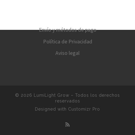
Envío y métodos de pago
Política de Privacidad
Aviso legal
© 2026
LumiLight Grow
–
Todos los derechos
reservados
Designed with
Customizr Pro