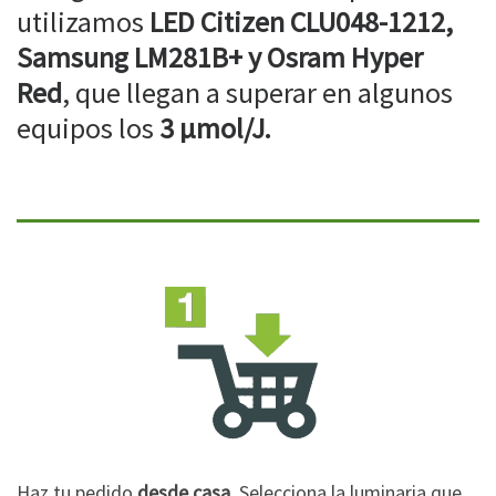
utilizamos
LED Citizen CLU048-1212,
Samsung LM281B+ y Osram Hyper
Red
, que llegan a superar en algunos
equipos los
3 µmol/J.
Haz tu pedido
desde casa
. Selecciona la luminaria que