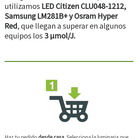
utilizamos
LED Citizen CLU048-1212,
Samsung LM281B+ y Osram Hyper
Red
, que llegan a superar en algunos
equipos los
3 µmol/J.
Haz tu pedido
desde casa
. Selecciona la luminaria que