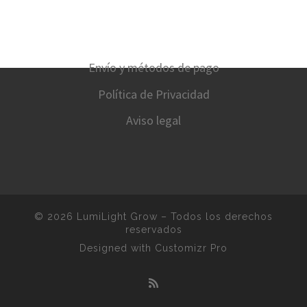
Envío y métodos de pago
Política de Privacidad
Aviso legal
© 2026
LumiLight Grow
–
Todos los derechos
reservados
Designed with
Customizr Pro