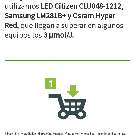
utilizamos
LED Citizen CLU048-1212,
Samsung LM281B+ y Osram Hyper
Red
, que llegan a superar en algunos
equipos los
3 µmol/J.
Haz tu pedido
desde casa
. Selecciona la luminaria que