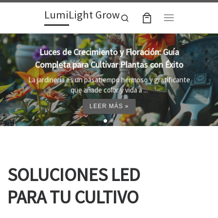
LumiLight Grow
Skip to content
Search
Menu
Lámparas para indoor: la clave para un
crecimiento óptimo de tus plantas
Al cultivar plantas en el interior, es importante
proporcionar el entorno adecuado ...
LEER MÁS »
SOLUCIONES LED
PARA TU CULTIVO