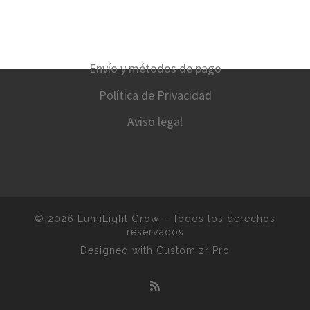
Envío y métodos de pago
Política de Privacidad
Aviso legal
© 2026
LumiLight Grow
–
Todos los derechos
reservados
Designed with
Customizr Pro