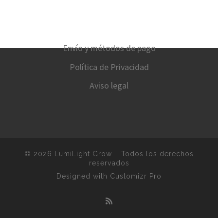
Envío y métodos de pago
Política de Privacidad
Aviso legal
© 2026
LumiLight Grow
–
Todos los derechos
reservados
Designed with
Customizr Pro