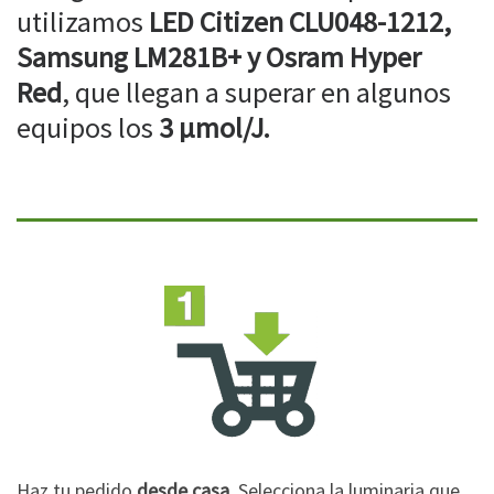
utilizamos
LED Citizen CLU048-1212,
Samsung LM281B+ y Osram Hyper
Red
, que llegan a superar en algunos
equipos los
3 µmol/J.
Haz tu pedido
desde casa
. Selecciona la luminaria que