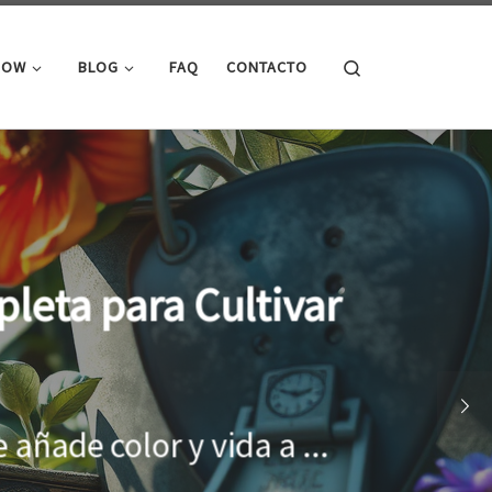
Search
ROW
BLOG
FAQ
CONTACTO
cimiento óptimo de
onar el entorno adecuado