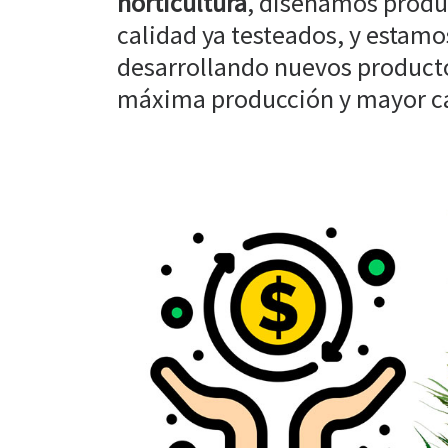
horticultura
, diseñamos produ
calidad ya testeados, y estam
desarrollando nuevos producto
máxima producción y mayor cal