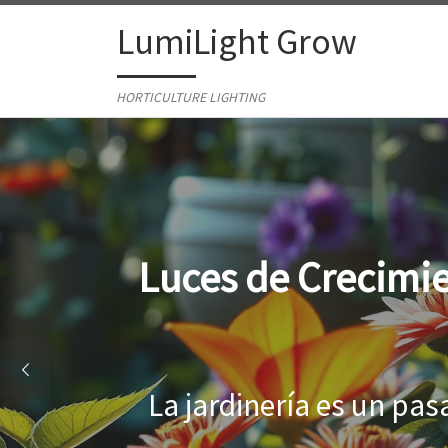
Skip to content
LumiLight Grow
HORTICULTURE LIGHTING
Lámparas para ind
Al cultivar plantas en 