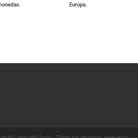
monedas.
Europa.
 2026
LumiLight Grow
–
Todos los derechos reservados