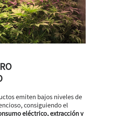
RRO
O
uctos emiten bajos niveles de
encioso, consiguiendo el
nsumo eléctrico, extracción y