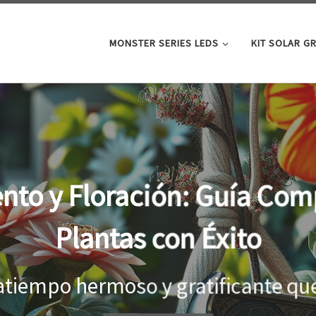
MONSTER SERIES LEDS
KIT SOLAR G
oor: la clave para un cre
tus plantas
el interior, es importante proporci
...