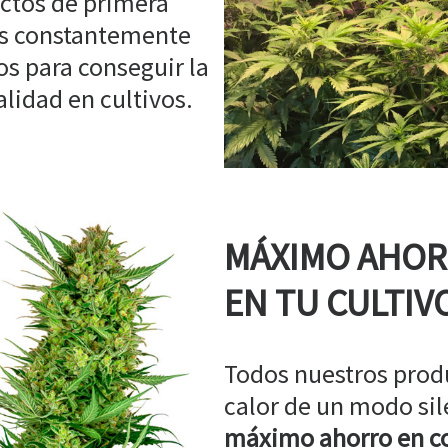
ctos de primera
os constantemente
s para conseguir la
idad en cultivos.
MÁXIMO AHO
EN TU CULTIV
Todos nuestros prod
calor de un modo sil
máximo ahorro en co