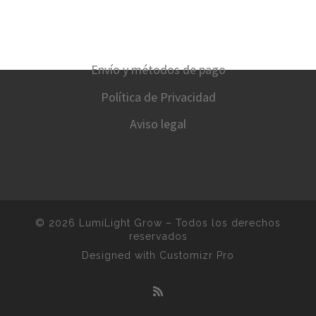
Envío y métodos de pago
Política de Privacidad
Aviso legal
© 2026
LumiLight Grow
–
Todos los derechos
reservados
Designed with
Customizr Pro