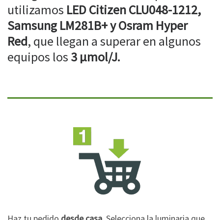
utilizamos
LED Citizen CLU048-1212,
Samsung LM281B+ y Osram Hyper
Red
, que llegan a superar en algunos
equipos los
3 µmol/J.
Haz tu pedido
desde casa
. Selecciona la luminaria que