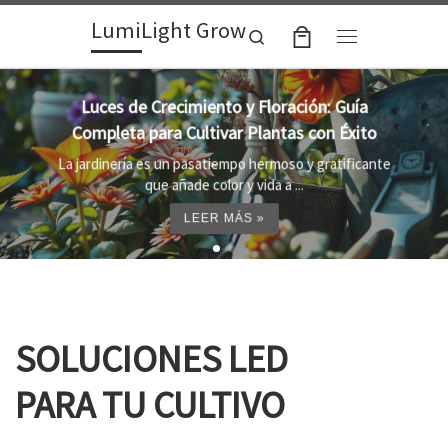
LumiLight Grow
Skip to content
Search
Menu
Lámparas para indoor: la clave para un
crecimiento óptimo de tus plantas
Al cultivar plantas en el interior, es importante
proporcionar el entorno adecuado ...
LEER MÁS »
SOLUCIONES LED
PARA TU CULTIVO