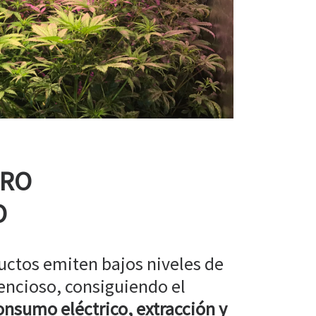
RRO
O
uctos emiten bajos niveles de
encioso, consiguiendo el
nsumo eléctrico, extracción y