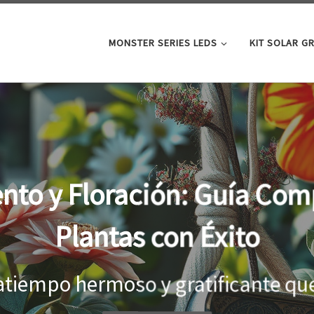
MONSTER SERIES LEDS
KIT SOLAR G
oor: la clave para un cre
tus plantas
el interior, es importante proporci
...