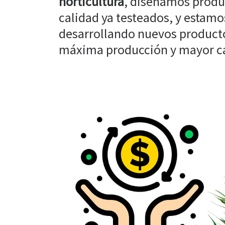
horticultura
, diseñamos produ
calidad ya testeados, y estam
desarrollando nuevos producto
máxima producción y mayor cal