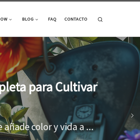
Search
ROW
BLOG
FAQ
CONTACTO
cimiento óptimo de
onar el entorno adecuado