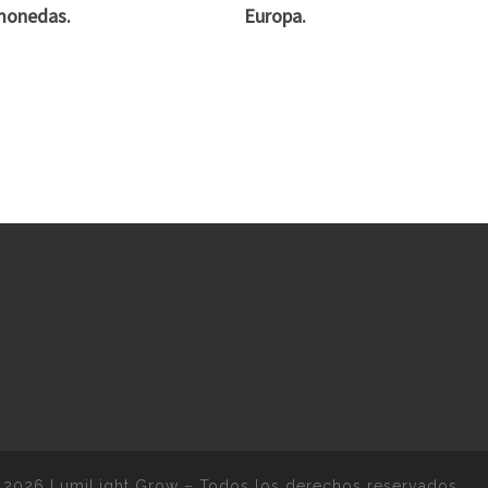
monedas.
Europa.
 2026
LumiLight Grow
–
Todos los derechos reservados