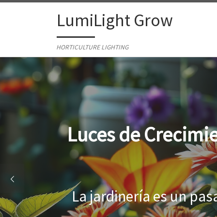
Skip to content
LumiLight Grow
HORTICULTURE LIGHTING
Lámparas para ind
Al cultivar plantas en 