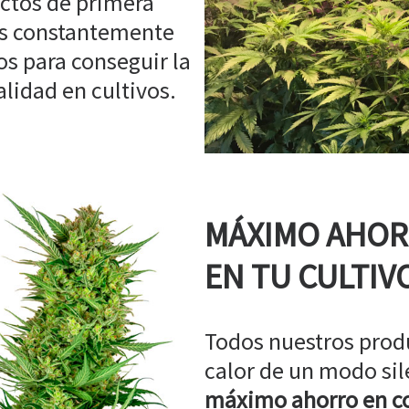
ctos de primera
os constantemente
s para conseguir la
idad en cultivos.
MÁXIMO AHO
EN TU CULTIV
Todos nuestros prod
calor de un modo sil
máximo ahorro en co