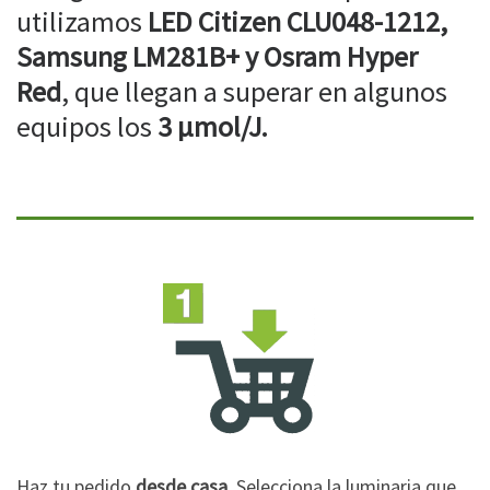
utilizamos
LED Citizen CLU048-1212,
Samsung LM281B+ y Osram Hyper
Red
, que llegan a superar en algunos
equipos los
3 µmol/J.
Haz tu pedido
desde casa
. Selecciona la luminaria que