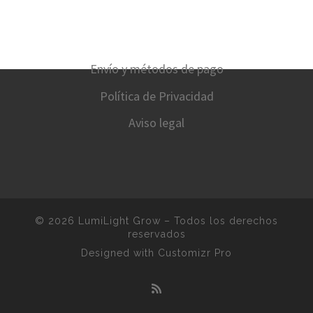
Envío y métodos de pago
Política de Privacidad
Aviso legal
© 2026
LumiLight Grow
–
Todos los derechos
reservados
Designed with
Customizr Pro