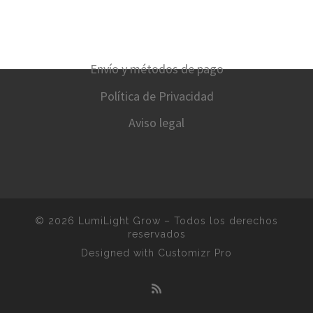
Envío y métodos de pago
Política de Privacidad
Aviso legal
© 2026
LumiLight Grow
–
Todos los derechos
reservados
Designed with
Customizr Pro