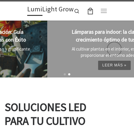
LumiLight Grow
Skip to content
Search
Menu
Lámparas para indoor: la clave para un
crecimiento óptimo de tus plantas
Al cultivar plantas en el interior, es importante
proporcionar el entorno adecuado ...
LEER MÁS »
SOLUCIONES LED
PARA TU CULTIVO