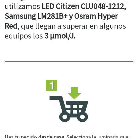
utilizamos
LED Citizen CLU048-1212,
Samsung LM281B+ y Osram Hyper
Red
, que llegan a superar en algunos
equipos los
3 µmol/J.
Haz tu pedido
desde casa
. Selecciona la luminaria que