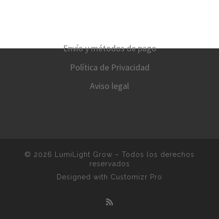
Envío y métodos de pago
Política de Privacidad
Aviso legal
© 2026
LumiLight Grow
–
Todos los derechos
reservados
Designed with
Customizr Pro