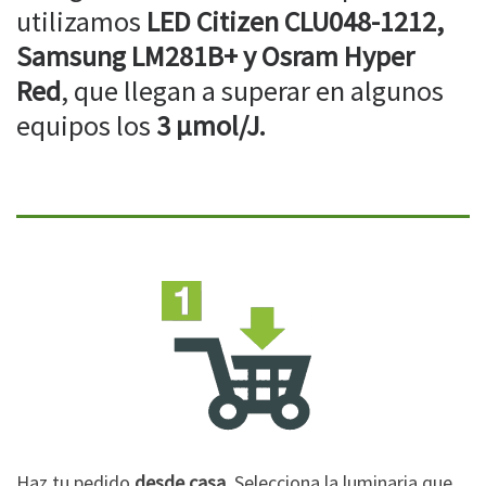
utilizamos
LED Citizen CLU048-1212,
Samsung LM281B+ y Osram Hyper
Red
, que llegan a superar en algunos
equipos los
3 µmol/J.
Haz tu pedido
desde casa
. Selecciona la luminaria que