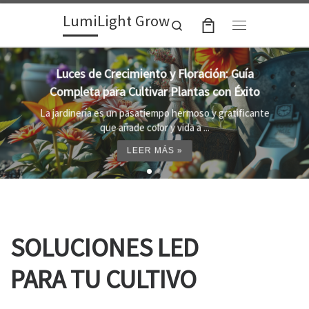
LumiLight Grow
Skip to content
Search
Menu
Lámparas para indoor: la clave para un
crecimiento óptimo de tus plantas
Al cultivar plantas en el interior, es importante
proporcionar el entorno adecuado ...
LEER MÁS »
SOLUCIONES LED
PARA TU CULTIVO