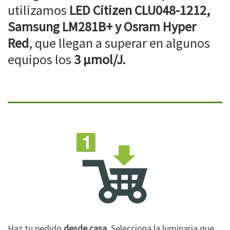
utilizamos
LED Citizen CLU048-1212,
Samsung LM281B+ y Osram Hyper
Red
, que llegan a superar en algunos
equipos los
3 µmol/J.
Haz tu pedido
desde casa
. Selecciona la luminaria que