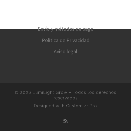
Envío y métodos de pago
Política de Privacidad
Aviso legal
© 2026
LumiLight Grow
–
Todos los derechos
reservados
Designed with
Customizr Pro