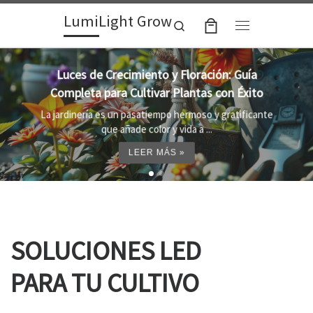
LumiLight Grow
Skip to content
Search
Menu
Lámparas para indoor: la clave para un
crecimiento óptimo de tus plantas
e
Al cultivar plantas en el interior, es importante
proporcionar el entorno adecuado ...
LEER MÁS »
SOLUCIONES LED
PARA TU CULTIVO