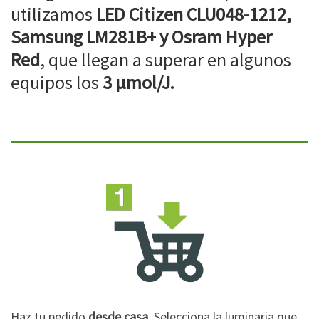
utilizamos
LED Citizen CLU048-1212,
Samsung LM281B+ y Osram Hyper
Red
, que llegan a superar en algunos
equipos los
3 µmol/J.
Haz tu pedido
desde casa
. Selecciona la luminaria que