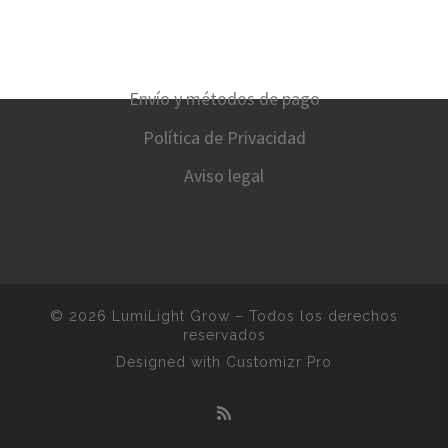
Envío y métodos de pago
Política de Privacidad
Aviso legal
© 2026
LumiLight Grow
–
Todos los derechos
reservados
Designed with
Customizr Pro