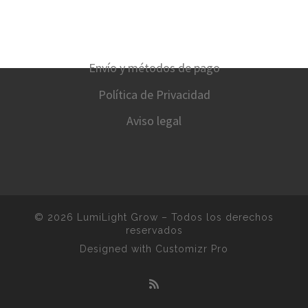
Envío y métodos de pago
Política de Privacidad
Aviso legal
© 2026
LumiLight Grow
–
Todos los derechos
reservados
Designed with
Customizr Pro