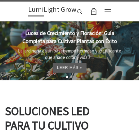
LumiLight Grow
Skip to content
Search
Menu
Lámparas para indoor: la clave para un
crecimiento óptimo de tus plantas
Al cultivar plantas en el interior, es importante
proporcionar el entorno adecuado ...
LEER MÁS »
SOLUCIONES LED
PARA TU CULTIVO