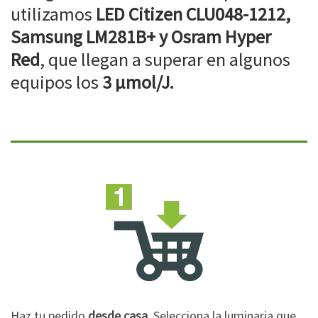
utilizamos
LED Citizen CLU048-1212,
Samsung LM281B+ y Osram Hyper
Red
, que llegan a superar en algunos
equipos los
3 µmol/J.
Haz tu pedido
desde casa
. Selecciona la luminaria que