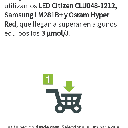
utilizamos
LED Citizen CLU048-1212,
Samsung LM281B+ y Osram Hyper
Red
, que llegan a superar en algunos
equipos los
3 µmol/J.
Haz tu pedido
desde casa
. Selecciona la luminaria que