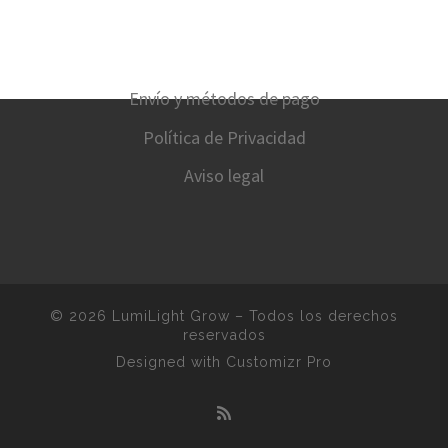
Envío y métodos de pago
Política de Privacidad
Aviso legal
© 2026
LumiLight Grow
–
Todos los derechos
reservados
Designed with
Customizr Pro