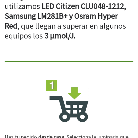
utilizamos
LED Citizen CLU048-1212,
Samsung LM281B+ y Osram Hyper
Red
, que llegan a superar en algunos
equipos los
3 µmol/J.
Haz tu pedido
desde casa
. Selecciona la luminaria que