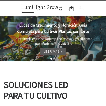
LumiLight Grow
Skip to content
Search
Menu
Lámparas para indoor: la clave para un
crecimiento óptimo de tus plantas
te
Al cultivar plantas en el interior, es importante
proporcionar el entorno adecuado ...
LEER MÁS »
SOLUCIONES LED
PARA TU CULTIVO