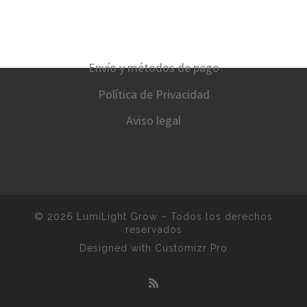
Envío y métodos de pago
Política de Privacidad
Aviso legal
© 2026
LumiLight Grow
–
Todos los derechos
reservados
Designed with
Customizr Pro