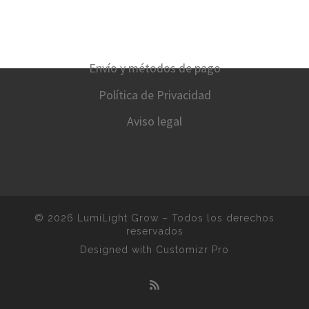
Envío y métodos de pago
Política de Privacidad
Aviso legal
© 2026
LumiLight Grow
–
Todos los derechos
reservados
Designed with
Customizr Pro