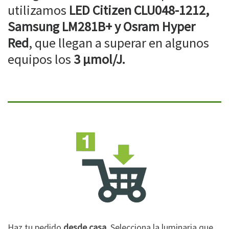
utilizamos
LED Citizen CLU048-1212,
Samsung LM281B+ y Osram Hyper
Red
, que llegan a superar en algunos
equipos los
3 µmol/J.
Haz tu pedido
desde casa
. Selecciona la luminaria que