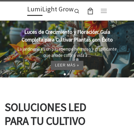
LumiLight Grow
Skip to content
Search
Menu
Lámparas para indoor: la clave para un
crecimiento óptimo de tus plantas
Al cultivar plantas en el interior, es importante
proporcionar el entorno adecuado ...
LEER MÁS »
SOLUCIONES LED
PARA TU CULTIVO