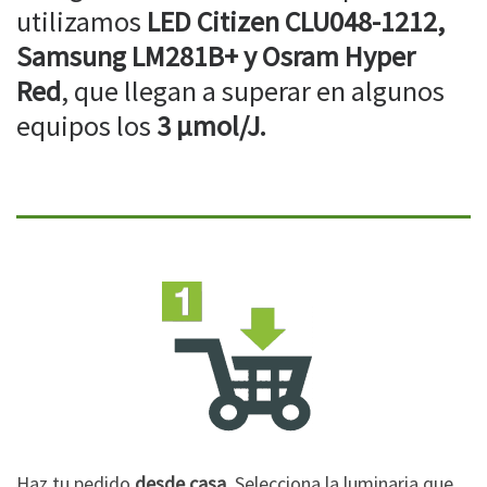
utilizamos
LED Citizen CLU048-1212,
Samsung LM281B+ y Osram Hyper
Red
, que llegan a superar en algunos
equipos los
3 µmol/J.
Haz tu pedido
desde casa
. Selecciona la luminaria que