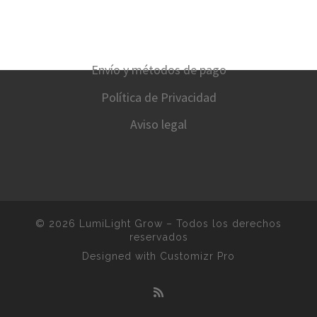
Envío y métodos de pago
Política de Privacidad
Aviso legal
© 2026
LumiLight Grow
–
Todos los derechos
reservados
Designed with
Customizr Pro