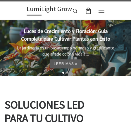
LumiLight Grow
Skip to content
Search
Menu
Lámparas para indoor: la clave para un
crecimiento óptimo de tus plantas
Al cultivar plantas en el interior, es importante
proporcionar el entorno adecuado ...
LEER MÁS »
SOLUCIONES LED
PARA TU CULTIVO