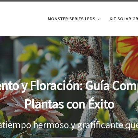
MONSTER SERIES LEDS
KIT SOLAR G
oor: la clave para un cre
tus plantas
el interior, es importante proporci
...