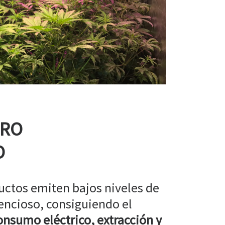
RRO
O
uctos emiten bajos niveles de
encioso, consiguiendo el
nsumo eléctrico, extracción y