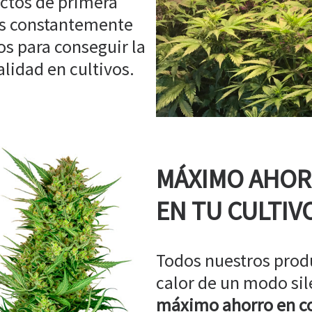
ctos de primera
os constantemente
s para conseguir la
idad en cultivos.
MÁXIMO AHO
EN TU CULTIV
Todos nuestros prod
calor de un modo sil
máximo ahorro en co