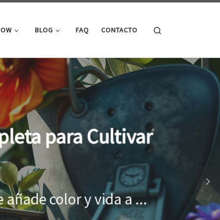
Search
ROW
BLOG
FAQ
CONTACTO
cimiento óptimo de
onar el entorno adecuado