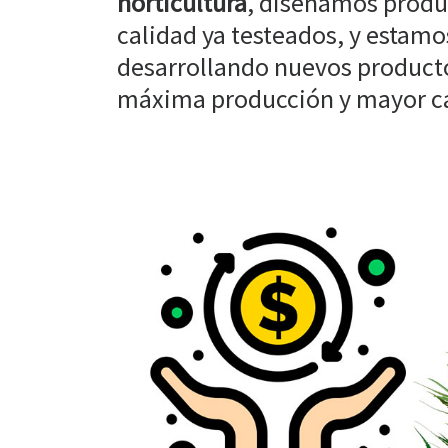
horticultura
, diseñamos produ
calidad ya testeados, y estam
desarrollando nuevos producto
máxima producción y mayor cal