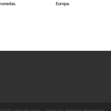
monedas.
Europa.
 2026
LumiLight Grow
–
Todos los derechos reservados