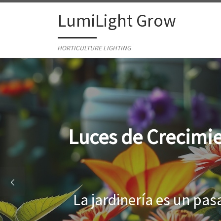
Skip to content
LumiLight Grow
HORTICULTURE LIGHTING
Lámparas para ind
Al cultivar plantas en 