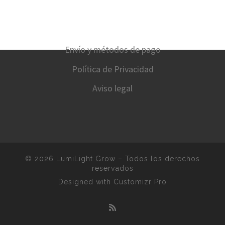
Envío y métodos de pago
Política de Privacidad
Aviso legal
© 2026
LumiLight Grow
–
Todos los derechos
reservados
Designed with
Customizr Pro