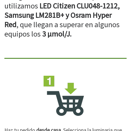
utilizamos
LED Citizen CLU048-1212,
Samsung LM281B+ y Osram Hyper
Red
, que llegan a superar en algunos
equipos los
3 µmol/J.
Haz tu pedido
desde casa
. Selecciona la luminaria que