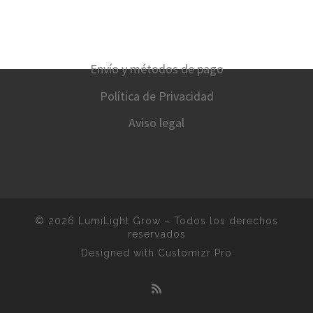
Envío y métodos de pago
Política de Privacidad
Aviso legal
© 2026
LumiLight Grow
–
Todos los derechos
reservados
Designed with
Customizr Pro