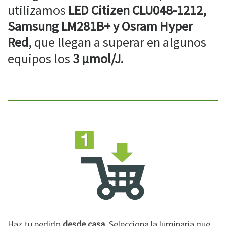
utilizamos
LED Citizen CLU048-1212,
Samsung LM281B+ y Osram Hyper
Red
, que llegan a superar en algunos
equipos los
3 µmol/J.
Haz tu pedido
desde casa
. Selecciona la luminaria que