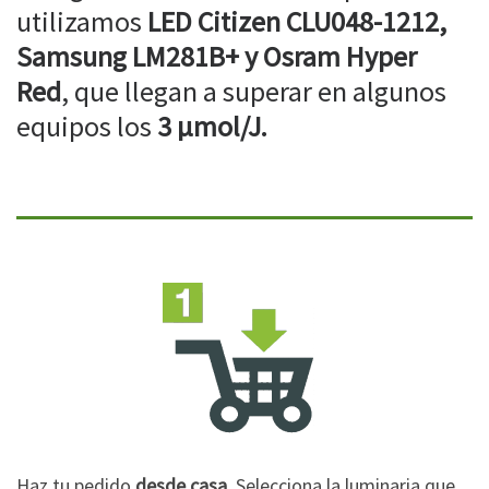
utilizamos
LED Citizen CLU048-1212,
Samsung LM281B+ y Osram Hyper
Red
, que llegan a superar en algunos
equipos los
3 µmol/J.
Haz tu pedido
desde casa
. Selecciona la luminaria que