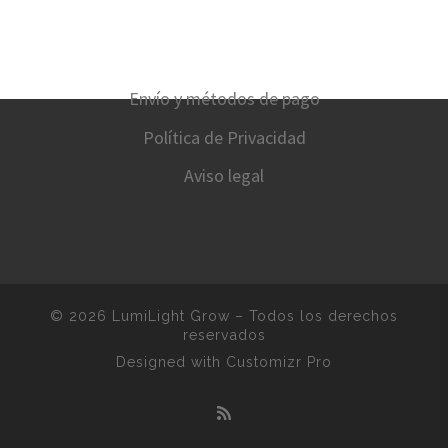
Envío y métodos de pago
Política de Privacidad
Aviso legal
© 2026
LumiLight Grow
–
Todos los derechos
reservados
Designed with
Customizr Pro