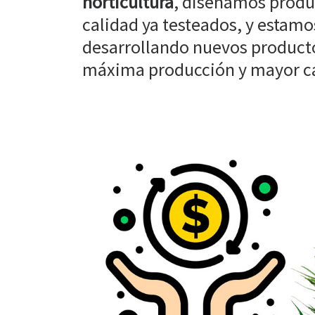
horticultura
, diseñamos produ
calidad ya testeados, y estam
desarrollando nuevos producto
máxima producción y mayor cal