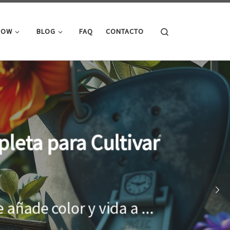
Search
ROW
BLOG
FAQ
CONTACTO
cimiento óptimo de
onar el entorno adecuado