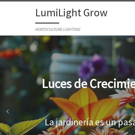
Skip to content
LumiLight Grow
HORTICULTURE LIGHTING
Lámparas para ind
Al cultivar plantas en 