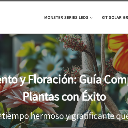
MONSTER SERIES LEDS
KIT SOLAR G
oor: la clave para un cre
tus plantas
el interior, es importante proporci
...