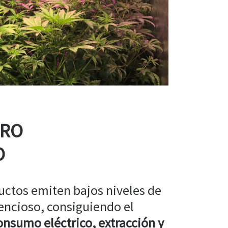
RRO
O
uctos emiten bajos niveles de
encioso, consiguiendo el
nsumo eléctrico, extracción y