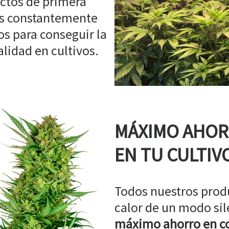
ctos de primera
os constantemente
s para conseguir la
idad en cultivos.
MÁXIMO AHO
EN TU CULTIV
Todos nuestros prod
calor de un modo sil
máximo ahorro en co