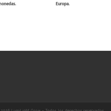
monedas.
Europa.
 2026
LumiLight Grow
–
Todos los derechos reservados