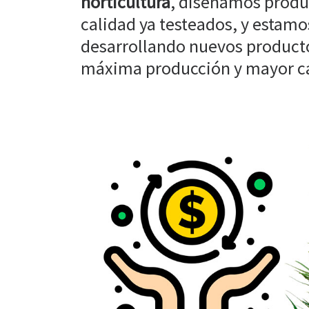
horticultura
, diseñamos produ
calidad ya testeados, y estam
desarrollando nuevos producto
máxima producción y mayor cal