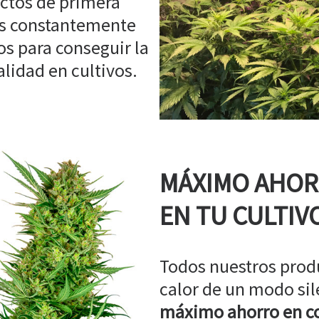
ctos de primera
os constantemente
s para conseguir la
idad en cultivos.
MÁXIMO AHO
EN TU CULTIV
Todos nuestros prod
calor de un modo sil
máximo ahorro en co