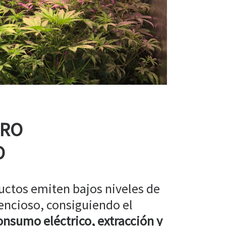
RRO
O
uctos emiten bajos niveles de
encioso, consiguiendo el
nsumo eléctrico, extracción y