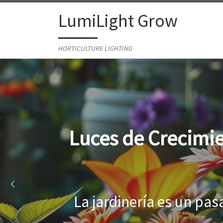
Skip to content
LumiLight Grow
HORTICULTURE LIGHTING
Lámparas para in
Al cultivar plantas en