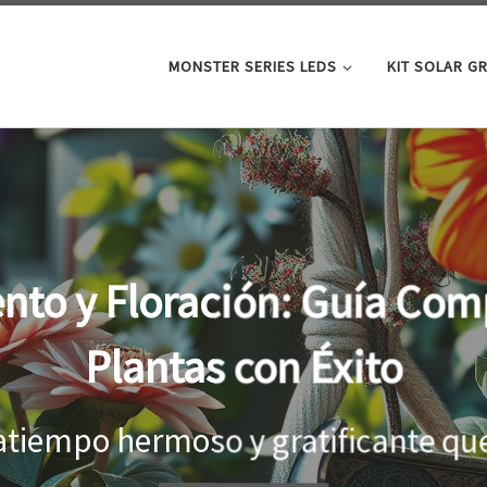
MONSTER SERIES LEDS
KIT SOLAR G
door: la clave para un cr
tus plantas
 el interior, es importante proporc
...