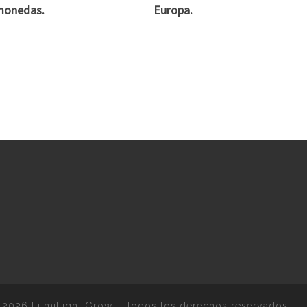
monedas.
Europa.
 2026
LumiLight Grow
–
Todos los derechos reservados