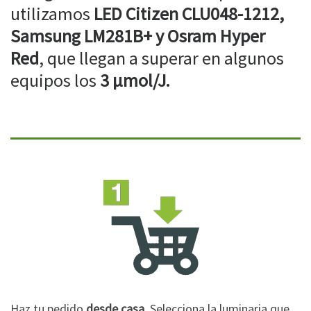
utilizamos
LED Citizen CLU048-1212,
Samsung LM281B+ y Osram Hyper
Red
, que llegan a superar en algunos
equipos los
3 µmol/J.
Haz tu pedido
desde casa
. Selecciona la luminaria que