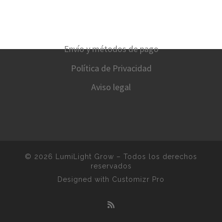
Envío y métodos de pago
Política de Privacidad
Aviso legal
© 2026
LumiLight Grow
–
Todos los derechos
reservados
Designed with
Customizr Pro