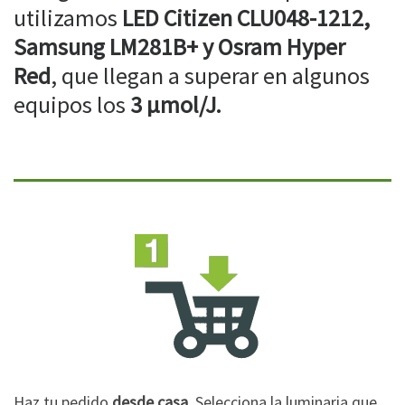
utilizamos
LED Citizen CLU048-1212,
Samsung LM281B+ y Osram Hyper
Red
, que llegan a superar en algunos
equipos los
3 µmol/J.
Haz tu pedido
desde casa
. Selecciona la luminaria que