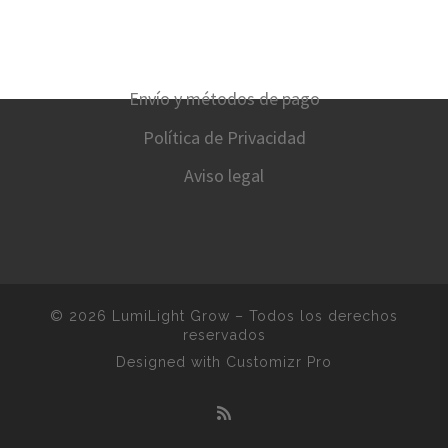
Envío y métodos de pago
Política de Privacidad
Aviso legal
© 2026
LumiLight Grow
–
Todos los derechos
reservados
Designed with
Customizr Pro