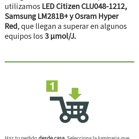
utilizamos
LED Citizen CLU048-1212,
Samsung LM281B+ y Osram Hyper
Red
, que llegan a superar en algunos
equipos los
3 µmol/J.
Haz tu pedido
desde casa
. Selecciona la luminaria que