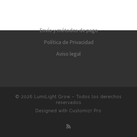
Envío y métodos de pago
Política de Privacidad
Aviso legal
© 2026
LumiLight Grow
–
Todos los derechos
reservados
Designed with
Customizr Pro