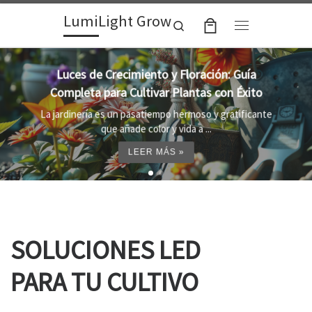
LumiLight Grow
Skip to content
Search
Menu
Lámparas para indoor: la clave para un
crecimiento óptimo de tus plantas
Al cultivar plantas en el interior, es importante
proporcionar el entorno adecuado ...
LEER MÁS »
SOLUCIONES LED
PARA TU CULTIVO