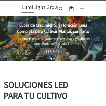
LumiLight Grow
Skip to content
Search
Menu
Lámparas para indoor: la clave para un
crecimiento óptimo de tus plantas
e
Al cultivar plantas en el interior, es importante
proporcionar el entorno adecuado ...
LEER MÁS »
SOLUCIONES LED
PARA TU CULTIVO