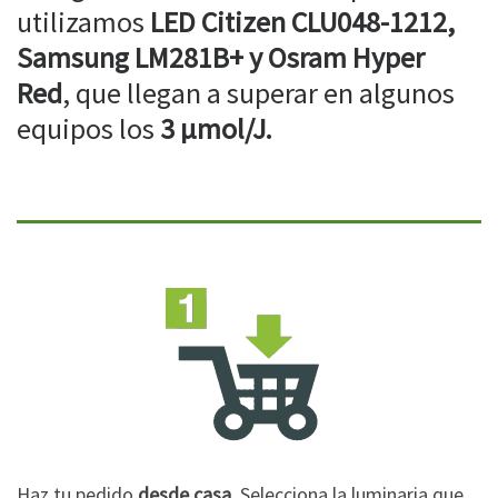
utilizamos
LED Citizen CLU048-1212,
Samsung LM281B+ y Osram Hyper
Red
, que llegan a superar en algunos
equipos los
3 µmol/J.
Haz tu pedido
desde casa
. Selecciona la luminaria que